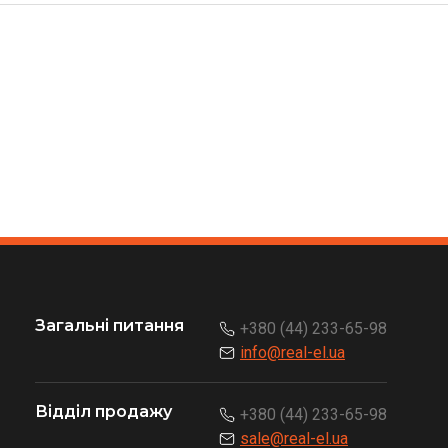
Загальні питання
+380 (44) 233-65-98
info@real-el.ua
Відділ продажу
+380 (44) 233-65-98
sale@real-el.ua