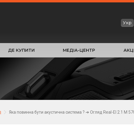
Укр
ДЕ КУПИТИ
МЕДІА-ЦЕНТР
АКЦІ
о
Яка повинна бути акустична система ? ➔ Огляд Real-El 2.1 M 57