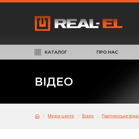
КАТАЛОГ
ПРО НАС
ВІДЕО
Медіа-центр
Відео
Партнерське віде