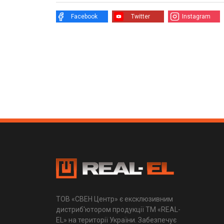
Facebook
Twitter
Instagram
ТОВ «СВЕН Центр» є ексклюзивним
дистриб'ютором продукції ТМ «REAL-
EL» на території України. Забезпечує