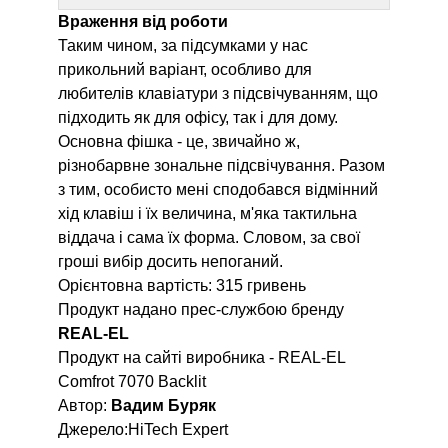
Враження від роботи
Таким чином, за підсумками у нас
прикольний варіант, особливо для
любителів клавіатури з підсвічуванням, що
підходить як для офісу, так і для дому.
Основна фішка - це, звичайно ж,
різнобарвне зональне підсвічування. Разом
з тим, особисто мені сподобався відмінний
хід клавіш і їх величина, м'яка тактильна
віддача і сама їх форма. Словом, за свої
гроші вибір досить непоганий.
Орієнтовна вартість: 315 гривень
Продукт надано прес-службою бренду
REAL-EL
Продукт на сайті виробника -
REAL-EL
Comfrot 7070 Backlit
Автор:
Вадим Буряк
Джерело:
HiTech Expert