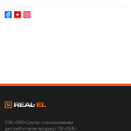
ТОВ «СВЕН Центр» є ексклюзивним
дистриб'ютором продукції ТМ «REAL-