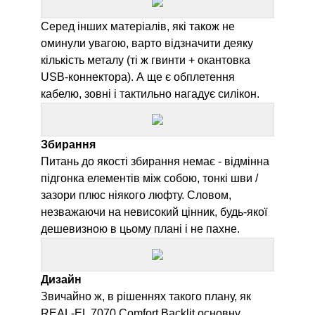
Серед інших матеріалів, які також не
оминули увагою, варто відзначити деяку
кількість металу (ті ж гвинти + окантовка
USB-коннектора). А ще є обплетення
кабелю, зовні і тактильно нагадує силікон.
Збирання
Питань до якості збирання немає - відмінна
підгонка елементів між собою, тонкі шви /
зазори плюс ніякого люфту. Словом,
незважаючи на невисокий цінник, будь-якої
дешевизною в цьому плані і не пахне.
Дизайн
Звичайно ж, в рішеннях такого плану, як
REAL-EL 7070 Comfort Backlit
основну