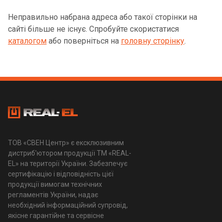
Неправильно набрана адреса або такої сторінки на
сайті більше не існує. Спробуйте скористатися
каталогом
або поверніться на
головну сторінку
.
ТОВ «СВЕН Центр» є ексклюзивним
дистриб'ютором продукції ТМ «REAL-
EL» на території України. Забезпечує
сертифікацію і відповідність цієї
продукції вимогам технічних
регламентів України, надає
необхідний інформаційний супровід,
якісне гарантійне та сервісне