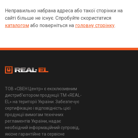
Неправильно набрана адреса або такої сторінки на
сайті більше не існує. Спробуйте скористатися
каталогом
або поверніться на
головну сторінку
.
ТОВ «СВЕН Центр» є ексклюзивним
дистриб'ютором продукції ТМ «REAL-
EL» на території України. Забезпечує
сертифікацію і відповідність цієї
продукції вимогам технічних
регламентів України, надає
необхідний інформаційний супровід,
якісне гарантійне та сервісне