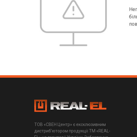
Неп
біл
пов
ТОВ «СВЕН Центр» є ексклюзивним
дистриб'ютором продукції ТМ «REAL-