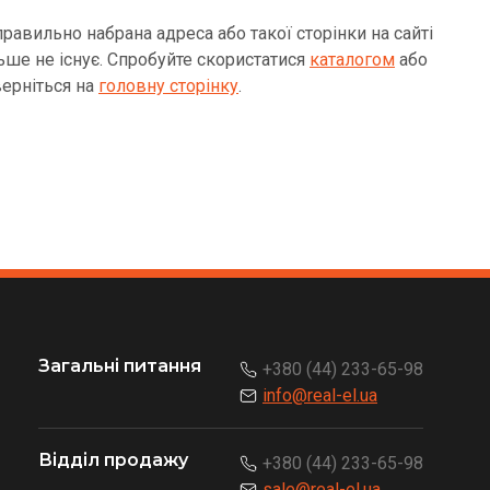
равильно набрана адреса або такої сторінки на сайті
ьше не існує. Спробуйте скористатися
каталогом
або
ерніться на
головну сторінку
.
Загальні питання
+380 (44) 233-65-98
info@real-el.ua
Відділ продажу
+380 (44) 233-65-98
sale@real-el.ua