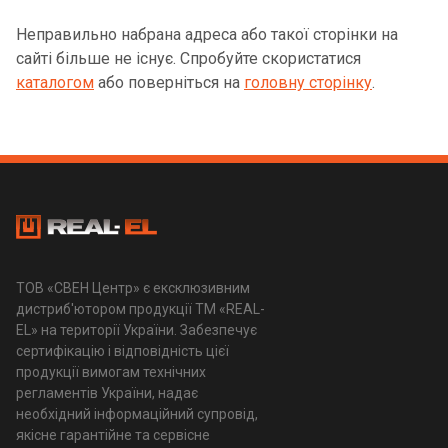
Неправильно набрана адреса або такої сторінки на
сайті більше не існує. Спробуйте скористатися
каталогом
або поверніться на
головну сторінку
.
ТОВ «СВЕН Центр» є ексклюзивним
дистриб'ютором продукції ТМ «REAL-
EL» на території України. Забезпечує
сертифікацію і відповідність цієї
продукції вимогам технічних
регламентів України, надає
необхідний інформаційний супровід,
якісне гарантійне та сервісне