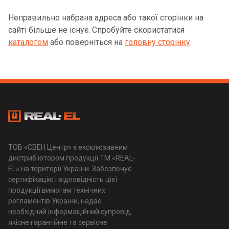
Неправильно набрана адреса або такої сторінки на
сайті більше не існує. Спробуйте скористатися
каталогом
або поверніться на
головну сторінку
.
ТОВ «СВЕН Центр» є ексклюзивним
дистриб'ютором продукції ТМ «REAL-
EL» на території України. Забезпечує
сертифікацію і відповідність цієї
продукції вимогам технічних
регламентів України, надає
необхідний інформаційний супровід,
якісне гарантійне та сервісне