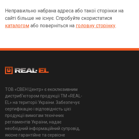
Неправильно набрана адреса або такої сторінки на
сайті більше не існує. Спробуйте скористатися
каталогом
або поверніться на
головну сторінку
.
ТОВ «СВЕН Центр» є ексклюзивним
дистриб'ютором продукції ТМ «REAL-
EL» на території України. Забезпечує
сертифікацію і відповідність цієї
продукції вимогам технічних
регламентів України, надає
необхідний інформаційний супровід,
якісне гарантійне та сервісне