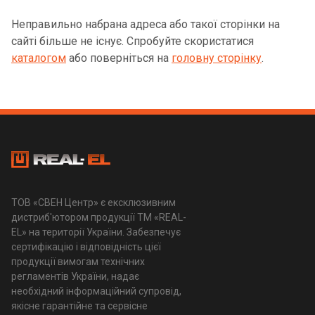
Неправильно набрана адреса або такої сторінки на
сайті більше не існує. Спробуйте скористатися
каталогом
або поверніться на
головну сторінку
.
ТОВ «СВЕН Центр» є ексклюзивним
дистриб'ютором продукції ТМ «REAL-
EL» на території України. Забезпечує
сертифікацію і відповідність цієї
продукції вимогам технічних
регламентів України, надає
необхідний інформаційний супровід,
якісне гарантійне та сервісне