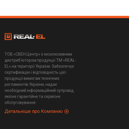
ТОВ «СВЕН Центр» є ексклюзивним
дистриб'ютором продукції ТМ «REAL-
EL» на території України. Забезпечує
сертифікацію і відповідність цієї
продукції вимогам технічних
регламентів України, надає
необхідний інформаційний супровід,
якісне гарантійне та сервісне
обслуговування
Детальніше про Компанію