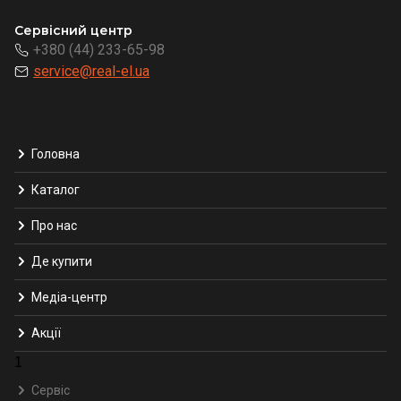
Сервісний центр
+380 (44) 233-65-98
service@real-el.ua
Головна
Каталог
Про нас
Де купити
Медіа-центр
Акції
1
Сервіс