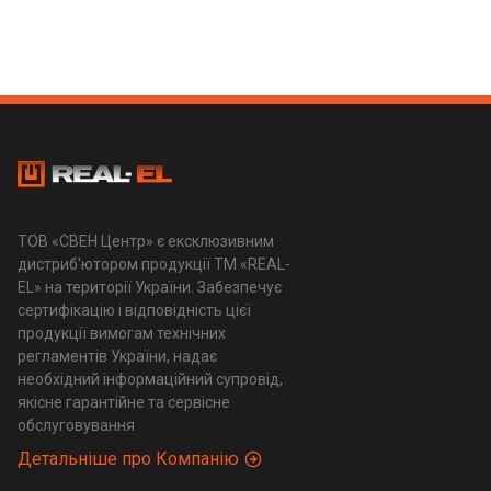
ТОВ «СВЕН Центр» є ексклюзивним
дистриб'ютором продукції ТМ «REAL-
EL» на території України. Забезпечує
сертифікацію і відповідність цієї
продукції вимогам технічних
регламентів України, надає
необхідний інформаційний супровід,
якісне гарантійне та сервісне
обслуговування
Детальніше про Компанію