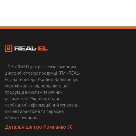
ТОВ «СВЕН Центр» є ексклюзивним
дистриб'ютором продукції ТМ «REAL-
EL» на території України. Забезпечує
сертифікацію і відповідність цієї
продукції вимогам технічних
регламентів України, надає
необхідний інформаційний супровід,
якісне гарантійне та сервісне
обслуговування
Детальніше про Компанію