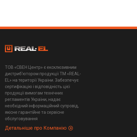
ТОВ «СВЕН Центр» є ексклюзивним
дистриб'ютором продукції ТМ «REAL-
EL» на території України. Забезпечує
сертифікацію і відповідність цієї
продукції вимогам технічних
регламентів України, надає
необхідний інформаційний супровід,
якісне гарантійне та сервісне
обслуговування
Детальніше про Компанію