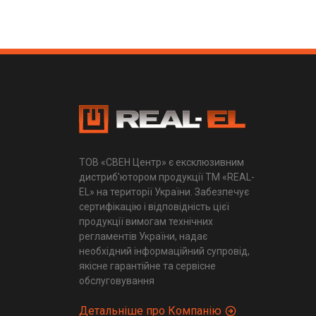
ТОВ «СВЕН Центр» є ексклюзивним
дистриб'ютором продукції ТМ «REAL-
EL» на території України. Забезпечує
сертифікацію і відповідність цієї
продукції вимогам технічних
регламентів України, надає
необхідний інформаційний супровід,
якісне гарантійне та сервісне
обслуговування
Детальніше про Компанію