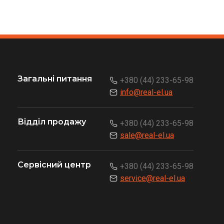
Загальні питання
+380 (44) 233-65-98
info@real-el.ua
Відділ продажу
+380 (44) 233-65-98
sale@real-el.ua
Сервісний центр
+380 (44) 233-65-98
service@real-el.ua