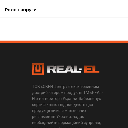
Реле напруги
ТОВ «СВЕН Центр» є ексклюзивним
дистриб'ютором продукції ТМ «REAL-
EL» на території України. Забезпечує
сертифікацію і відповідність цієї
продукції вимогам технічних
регламентів України, надає
необхідний інформаційний супровід,