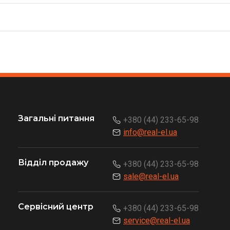
Загальні питання
+380 (44) 233-65-98
info@real-el.ua
Відділ продажу
+380 (44) 233-65-98
sale@real-el.ua
Сервісний центр
+380 (44) 233-65-98
service@real-el.ua