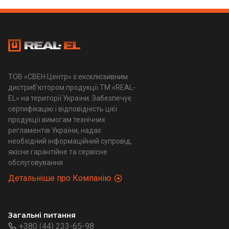
ТОВ «СВЕН Центр» є ексклюзивним
дистриб'ютором продукції ТМ «REAL-
EL» на території України. Забезпечує
сертифікацію і відповідність цієї
продукції вимогам технічних
регламентів України, надає
необхідний інформаційний супровід,
якісне гарантійне та сервісне
обслуговування
Детальніше про Компанію
Загальні питання
+380 (44) 233-65-98