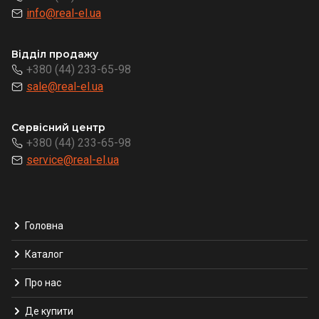
info@real-el.ua
Відділ продажу
+380 (44) 233-65-98
sale@real-el.ua
Сервісний центр
+380 (44) 233-65-98
service@real-el.ua
Головна
Каталог
Про нас
Де купити