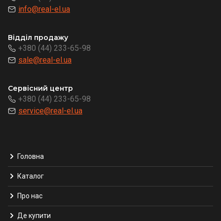
info@real-el.ua
Відділ продажу
+380 (44) 233-65-98
sale@real-el.ua
Сервісний центр
+380 (44) 233-65-98
service@real-el.ua
Головна
Каталог
Про нас
Де купити