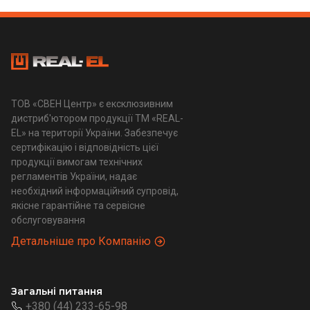
ТОВ «СВЕН Центр» є ексклюзивним
дистриб'ютором продукції ТМ «REAL-
EL» на території України. Забезпечує
сертифікацію і відповідність цієї
продукції вимогам технічних
регламентів України, надає
необхідний інформаційний супровід,
якісне гарантійне та сервісне
обслуговування
Детальніше про Компанію
Загальні питання
+380 (44) 233-65-98