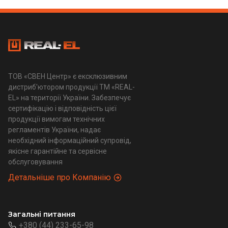
ТОВ «СВЕН Центр» є ексклюзивним
дистриб'ютором продукції ТМ «REAL-
EL» на території України. Забезпечує
сертифікацію і відповідність цієї
продукції вимогам технічних
регламентів України, надає
необхідний інформаційний супровід,
якісне гарантійне та сервісне
обслуговування
Детальніше про Компанію
Загальні питання
+380 (44) 233-65-98