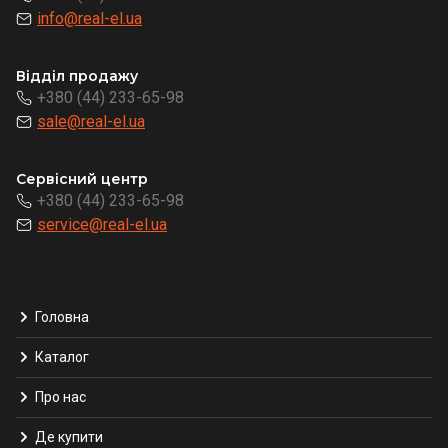
info@real-el.ua
Відділ продажу
+380 (44) 233-65-98
sale@real-el.ua
Сервісний центр
+380 (44) 233-65-98
service@real-el.ua
Головна
Каталог
Про нас
Де купити