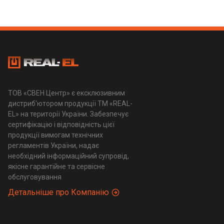
ТОВ «СВЕН Центр» є ексклюзивним
дистриб'ютором продукції ТМ «REAL-
EL» на території України. Забезпечує
сертифікацію і відповідність цієї
продукції вимогам технічних
регламентів України, надає
необхідний інформаційний супровід,
якісне гарантійне та сервісне
обслуговування
Детальніше про Компанію