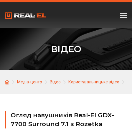
ВІДЕО
Медіа-центр
Відео
Користувальницьке відео
Ог
Огляд навушників Real-El GDX-
7700 Surround 7.1 з Rozetka