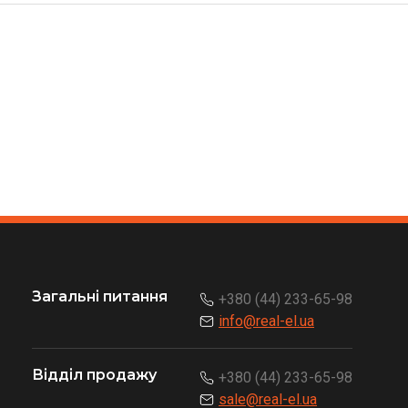
Загальні питання
+380 (44) 233-65-98
info@real-el.ua
Відділ продажу
+380 (44) 233-65-98
sale@real-el.ua