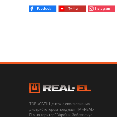
Facebook
Twitter
Instagram
ТОВ «СВЕН Центр» є ексклюзивним
дистриб'ютором продукції ТМ «REAL-
EL» на території України. Забезпечує