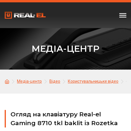
МЕДІА-ЦЕНТР
Медіа-центр
Відео
Користувальницьке відео
Ог
Огляд на клавіатуру Real-el
Gaming 8710 tkl baklit із Rozetka