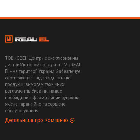
ТОВ «СВЕН Центр» є ексклюзивним
дистриб'ютором продукції ТМ «REAL-
EL» на території України. Забезпечує
сертифікацію і відповідність цієї
продукції вимогам технічних
регламентів України, надає
необхідний інформаційний супровід,
якісне гарантійне та сервісне
обслуговування
Детальніше про Компанію