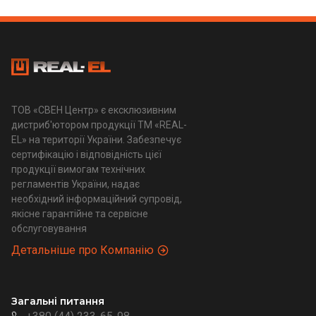
ТОВ «СВЕН Центр» є ексклюзивним
дистриб'ютором продукції ТМ «REAL-
EL» на території України. Забезпечує
сертифікацію і відповідність цієї
продукції вимогам технічних
регламентів України, надає
необхідний інформаційний супровід,
якісне гарантійне та сервісне
обслуговування
Детальніше про Компанію
Загальні питання