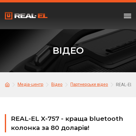
ВІДЕО
Медіа-центр
Відео
Партнерське відео
REAL-EL X
REAL-EL X-757 - краща bluetooth
колонка за 80 доларів!