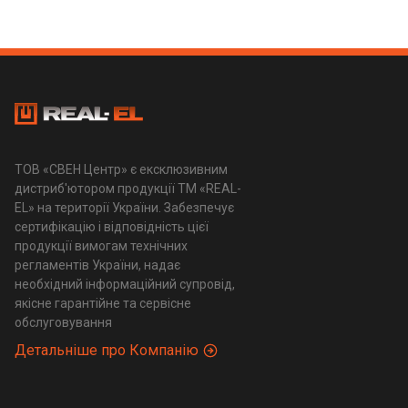
ТОВ «СВЕН Центр» є ексклюзивним
дистриб'ютором продукції ТМ «REAL-
EL» на території України. Забезпечує
сертифікацію і відповідність цієї
продукції вимогам технічних
регламентів України, надає
необхідний інформаційний супровід,
якісне гарантійне та сервісне
обслуговування
Детальніше про Компанію