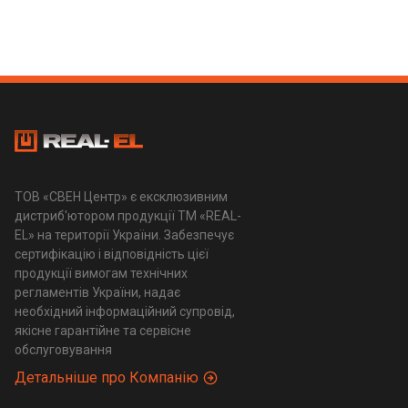
ТОВ «СВЕН Центр» є ексклюзивним
дистриб'ютором продукції ТМ «REAL-
EL» на території України. Забезпечує
сертифікацію і відповідність цієї
продукції вимогам технічних
регламентів України, надає
необхідний інформаційний супровід,
якісне гарантійне та сервісне
обслуговування
Детальніше про Компанію