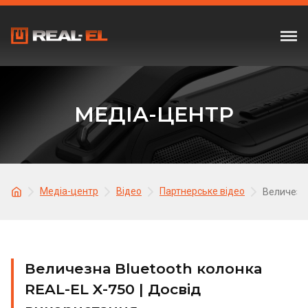
МЕДІА-ЦЕНТР
Медіа-центр
Відео
Партнерське відео
Величезна
Величезна Bluetooth колонка
REAL-EL X-750 | Досвід