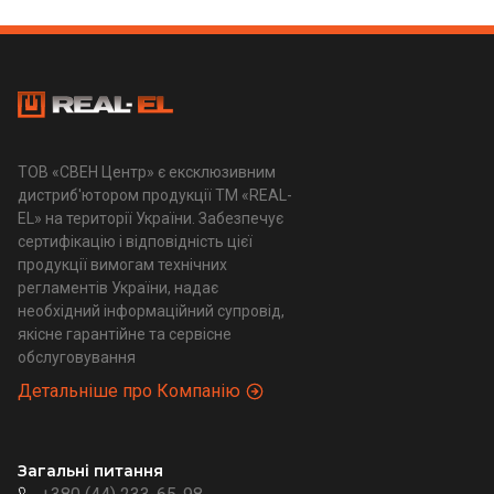
ТОВ «СВЕН Центр» є ексклюзивним
дистриб'ютором продукції ТМ «REAL-
EL» на території України. Забезпечує
сертифікацію і відповідність цієї
продукції вимогам технічних
регламентів України, надає
необхідний інформаційний супровід,
якісне гарантійне та сервісне
обслуговування
Детальніше про Компанію
Загальні питання