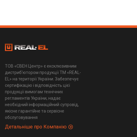
ТОВ «СВЕН Центр» є ексклюзивним
дистриб'ютором продукції ТМ «REAL-
EL» на території України. Забезпечує
сертифікацію і відповідність цієї
продукції вимогам технічних
регламентів України, надає
необхідний інформаційний супровід,
якісне гарантійне та сервісне
обслуговування
Детальніше про Компанію