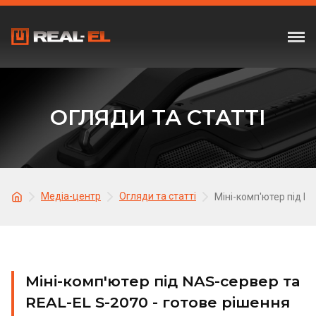
ОГЛЯДИ ТА СТАТТІ
Медіа-центр
Огляди та статті
Міні-комп'ютер під N
Міні-комп'ютер під NAS-сервер та
REAL-EL S-2070 - готове рішення