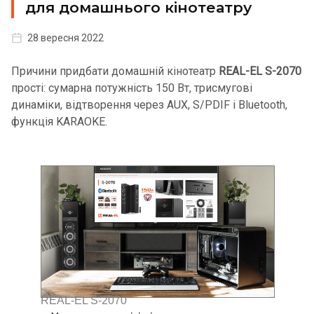
для домашнього кінотеатру
28 вересня 2022
Причини придбати домашній кінотеатр
REAL-EL S-2070
прості: cумарна потужність 150 Вт, трисмугові
динаміки, відтворення через AUX, S/PDIF і Bluetooth,
функція KARAOKE.
REAL-EL S-2070