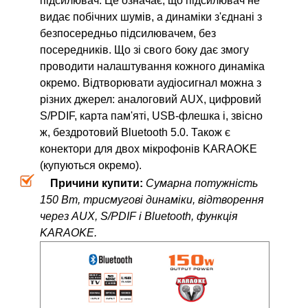
підсилювач. Це означає, що підсилювач не
видає побічних шумів, а динаміки з'єднані з
безпосередньо підсилювачем, без
посередників. Що зі свого боку дає змогу
проводити налаштування кожного динаміка
окремо. Відтворювати аудіосигнал можна з
різних джерел: аналоговий AUX, цифровий
S/PDIF, карта пам'яті, USB-флешка і, звісно
ж, бездротовий Bluetooth 5.0. Також є
конектори для двох мікрофонів KARAOKE
(купуються окремо).
Причини купити:
Сумарна потужність
150 Вт, трисмугові динаміки, відтворення
через AUX, S/PDIF і Bluetooth, функція
KARAOKE.