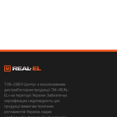
ТОВ «СВЕН Центр» є ексклюзивним
дистриб'ютором продукції ТМ «REAL-
EL» на території України. Забезпечує
сертифікацію і відповідність цієї
продукції вимогам технічних
регламентів України, надає