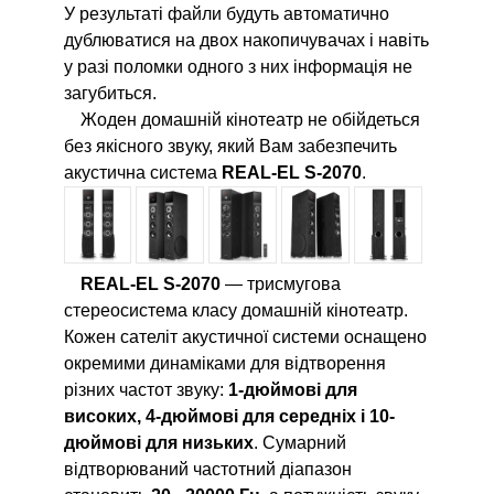
У результаті файли будуть автоматично
дублюватися на двох накопичувачах і навіть
у разі поломки одного з них інформація не
загубиться.
Жоден домашній кінотеатр не обійдеться
без якісного звуку, який Вам забезпечить
акустична система
REAL-EL S-2070
.
REAL-EL S-2070
— трисмугова
стереосистема класу домашній кінотеатр.
Кожен сателіт акустичної системи оснащено
окремими динаміками для відтворення
різних частот звуку:
1-дюймові для
високих, 4-дюймові для середніх і 10-
дюймові для низьких
. Сумарний
відтворюваний частотний діапазон