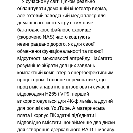
У сучасному світі цілком реально
облаштувати домашній кінотеатр вдома,
але готовий заводський медіаплеєр для
домашнього кінотеатру і, тим паче,
багатодискове файлове сховище
(скорочено NAS) часто коштують
невиправдано дорого, як для своєї
обмеженої функціональності та повної
відсутності можливості апгрейду. Набагато
розумніше зібрати для цих завдань
компактний комп'ютер з енергоефективним
процесором. Головне переконатися, що
проц вміє апаратно відтворювати сучасні
відеокодеки H265 і VP9, перший
використовується для 4K-фільмів, а другий
для роликів на YouTube. А материнська
плата і корпус ПК здатні під'єднати і
відповідно вмістити щонайменше два диски
для створення дзеркального RAID 1 масиву.