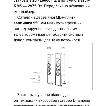
становить
20 - 20000 Гц
, а потужність звуку
RMS — 2х75 Вт
. Передбачено вбудований
еквалайзер.
Сателіти з дерев'яної MDF-плити
заввишки 950 мм
матимуть ефектний
вигляд поруч із великодіагональним
телевізором і взагалі габарити системи
доволі компактні для такої потужності.
За якість звучання відповідає
оптимізований кросовер і стерео Bi-amping