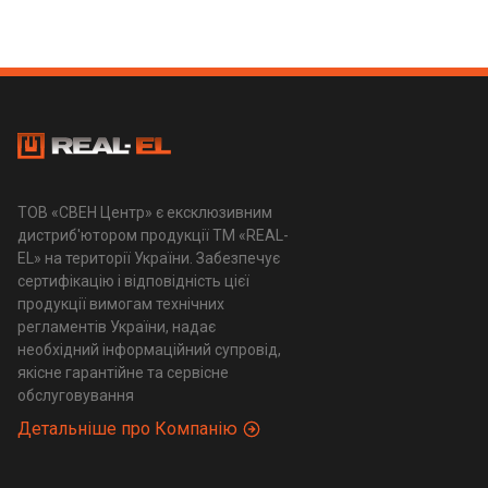
ТОВ «СВЕН Центр» є ексклюзивним
дистриб'ютором продукції ТМ «REAL-
EL» на території України. Забезпечує
сертифікацію і відповідність цієї
продукції вимогам технічних
регламентів України, надає
необхідний інформаційний супровід,
якісне гарантійне та сервісне
обслуговування
Детальніше про Компанію