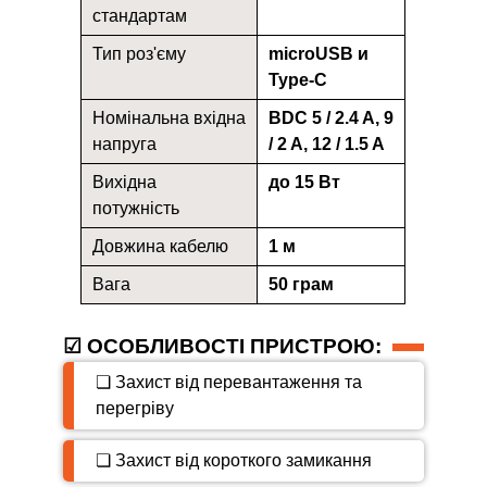
стандартам
Тип роз'єму
microUSB и
Type-C
Номінальна вхідна
ВDC 5 / 2.4 A, 9
напруга
/ 2 A, 12 / 1.5 A
Вихідна
до 15 Вт
потужність
Довжина кабелю
1 м
Вага
50 грам
☑ ОСОБЛИВОСТІ ПРИСТРОЮ:
❏ Захист від перевантаження та
перегріву
❏ Захист від короткого замикання