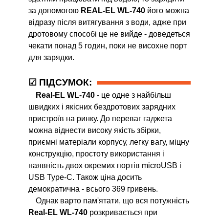
за допомогою
REAL-EL WL-740
його можна
відразу після витягування з води, адже при
дротовому способі це не вийде - доведеться
чекати понад 5 годин, поки не висохне порт
для зарядки.
☑ ПІДСУМОК:
Real-EL WL-740
- це одне з найбільш
швидких і якісних бездротових зарядних
пристроїв на ринку. До переваг гаджета
можна віднести високу якість збірки,
приємні матеріали корпусу, легку вагу, міцну
конструкцію, простоту використання і
наявність двох окремих портів microUSB і
USB Type-C. Також ціна досить
демократична - всього 369 гривень.
Однак варто пам'ятати, що вся потужність
Real-EL WL-740
розкривається при