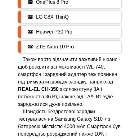
☎ OnePlus 8 Pro
☎ LG G8X ThinQ
☎ Huawei P30 Pro
☎ ZTE Axon 10 Pro
Також варто відзначити важливий нюанс -
щоб розкрити всі можливості WL-740,
смартфон і зарядний адаптер теж повинен
підтримувати швидку зарядку, наприклад
REAL-EL CH-350
з силою стуму 3А і
потужністю 36 Вт, інакше від 1A/5 Вт буде
заряджатися дуже повільно.
Швидкість бездротової зарядки
тестувалася на Samsung Galaxy S10 + з
батареєю місткістю 4000 мАг. Смартфон був
попередньо розряджений нижче 10% і