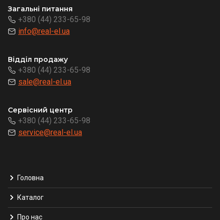
Загальні питання
+380 (44) 233-65-98
info@real-el.ua
Відділ продажу
+380 (44) 233-65-98
sale@real-el.ua
Сервісний центр
+380 (44) 233-65-98
service@real-el.ua
Головна
Каталог
Про нас