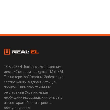
ТОВ «СВЕН Центр» є ексклюзивним
дистриб'ютором продукції ТМ «REAL-
EL» на території України. Забезпечує
сертифікацію і відповідність цієї
продукції вимогам технічних
регламентів України, надає
необхідний інформаційний супровід,
якісне гарантійне та сервісне
обслуговування