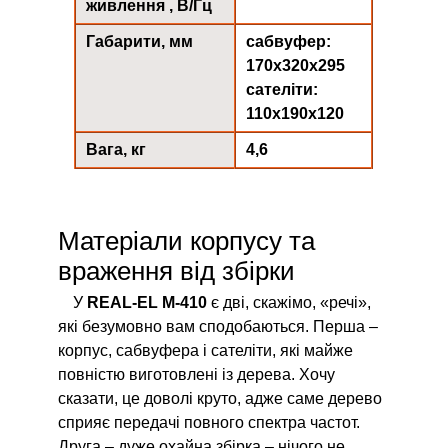
живлення , В/Гц
Габарити, мм
сабвуфер:
170х320х295
сателіти:
110х190х120
Вага, кг
4,6
Матеріали корпусу та
враження від збірки
У
REAL-EL M-410
є дві, скажімо, «речі»,
які безумовно вам сподобаються. Перша –
корпус, сабвуфера і сателіти, які майже
повністю виготовлені із дерева. Хочу
сказати, це доволі круто, адже саме дерево
сприяє передачі повного спектра частот.
Друга – дуже охайна збірка – нічого не