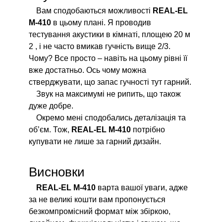
Вам сподобаються можливості
REAL-EL
M-410
в цьому плані. Я проводив
тестування акустики в кімнаті, площею 20 м
2 , і не часто вмикав гучність вище 2/3.
Чому? Все просто – навіть на цьому рівні її
вже достатньо. Ось чому можна
стверджувати, що запас гучності тут гарний.
Звук на максимумі не рипить, що також
дуже добре.
Окремо мені сподобались деталізація та
об’єм. Тож,
REAL-EL M-410
потрібно
купувати не лише за гарний дизайн.
Висновки
REAL-EL M-410
варта вашої уваги, адже
за не великі кошти вам пропонується
безкомпромісний формат між збіркою,