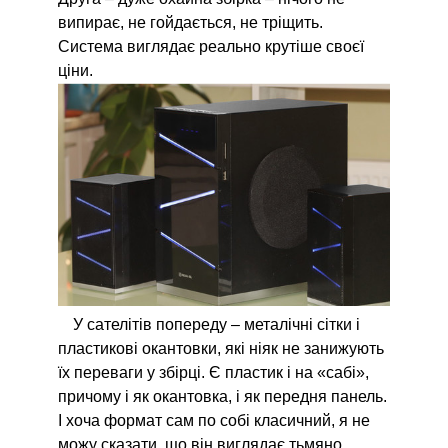
випирає, не гойдається, не тріщить.
Система виглядає реально крутіше своєї
ціни.
У сателітів попереду – металічні сітки і
пластикові окантовки, які ніяк не занижують
їх переваги у збірці. Є пластик і на «сабі»,
причому і як окантовка, і як передня панель.
І хоча формат сам по собі класичний, я не
можу сказати, що він виглядає тьмяно.