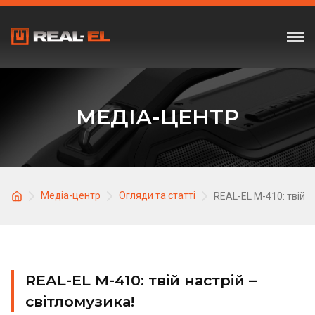
МЕДІА-ЦЕНТР
Медіа-центр
Огляди та статті
REAL-EL M-410: твій н
REAL-EL M-410: твій настрій –
світломузика!