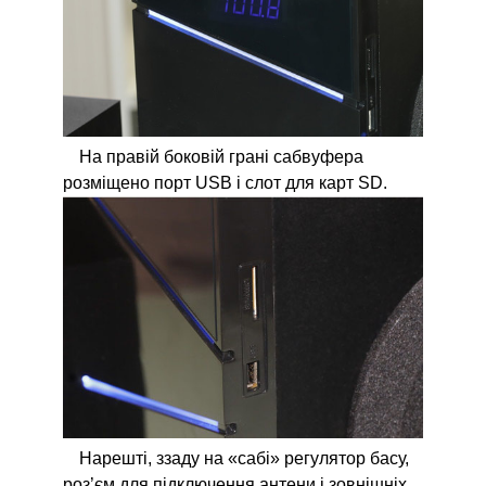
На правій боковій грані сабвуфера
розміщено порт USB і слот для карт SD.
Нарешті, ззаду на «сабі» регулятор басу,
роз’єм для підключення антени і зовнішніх