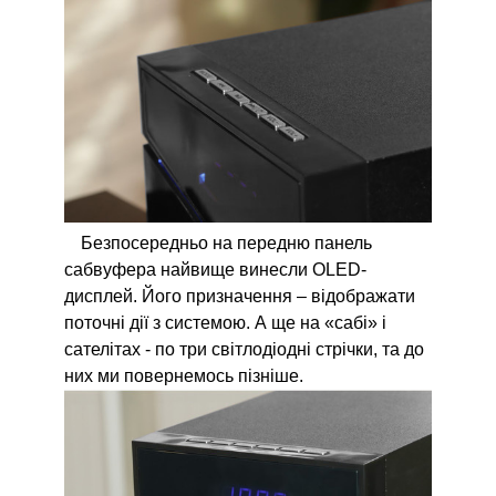
Безпосередньо на передню панель
сабвуфера найвище винесли OLED-
дисплей. Його призначення – відображати
поточні дії з системою. А ще на «сабі» і
сателітах - по три світлодіодні стрічки, та до
них ми повернемось пізніше.