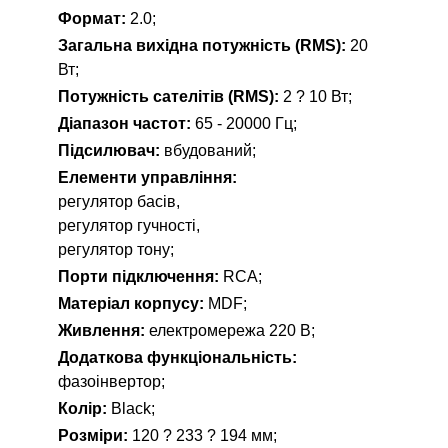
Формат:
2.0;
Загальна вихідна потужність (RMS):
20
Вт;
Потужність сателітів (RMS):
2 ? 10 Вт;
Діапазон частот:
65 - 20000 Гц;
Підсилювач:
вбудований;
Елементи управління:
регулятор басів,
регулятор гучності,
регулятор тону;
Порти підключення:
RCA;
Матеріал корпусу:
MDF;
Живлення:
електромережа 220 В;
Додаткова функціональність:
фазоінвертор;
Колір:
Black;
Розміри:
120 ? 233 ? 194 мм;