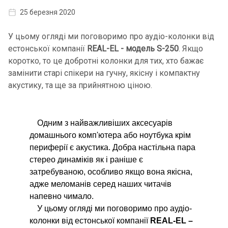
25 березня 2020
У цьому огляді ми поговоримо про аудіо-колонки від
естонської компанії
REAL-EL - модель S-250
. Якщо
коротко, то це добротні колонки для тих, хто бажає
замінити старі спікери на гучну, якісну і компактну
акустику, та ще за прийнятною ціною.
Одним з найважливіших аксесуарів
домашнього комп'ютера або ноутбука крім
периферії є акустика. Добра настільна пара
стерео динаміків як і раніше є
затребуваною, особливо якщо вона якісна,
адже меломанів серед наших читачів
напевно чимало.
У цьому огляді ми поговоримо про аудіо-
колонки від естонської компанії
REAL-EL –