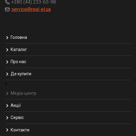
+380 (44) 233-65-98
service@real-el.ua
Головна
Каталог
Про нас
Де купити
1
Медіа-центр
Акції
Сервіс
Контакти