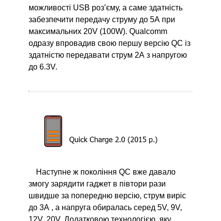
можливості USB роз’єму, а саме здатність
забезпечити передачу струму до 5А при
максимальних 20V (100W). Qualcomm
одразу впровадив свою першу версію QC із
здатністю передавати струм 2А з напругою
до 6.3V.
Наступне ж покоління QC вже давало
змогу зарядити гаджет в півтори рази
швидше за попередню версію, струм виріс
до 3А , а напруга обиралась серед 5V, 9V,
12V, 20V. Додатковою технологією, яку