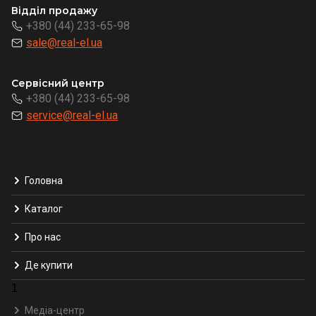
Відділ продажу
+380 (44) 233-65-98
sale@real-el.ua
Сервісний центр
+380 (44) 233-65-98
service@real-el.ua
Головна
Каталог
Про нас
Де купити
1
Медіа-центр