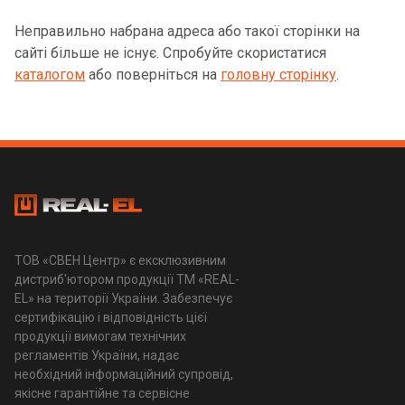
Неправильно набрана адреса або такої сторінки на
сайті більше не існує. Спробуйте скористатися
каталогом
або поверніться на
головну сторінку
.
ТОВ «СВЕН Центр» є ексклюзивним
дистриб'ютором продукції ТМ «REAL-
EL» на території України. Забезпечує
сертифікацію і відповідність цієї
продукції вимогам технічних
регламентів України, надає
необхідний інформаційний супровід,
якісне гарантійне та сервісне