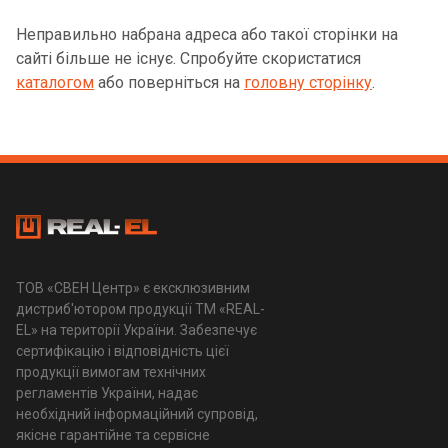
Неправильно набрана адреса або такої сторінки на
сайті більше не існує. Спробуйте скористатися
каталогом
або поверніться на
головну сторінку
.
ТОВ «СВЕН Центр» є ексклюзивним
дистриб'ютором продукції ТМ «REAL-
EL» на території України. Забезпечує
сертифікацію і відповідність цієї
продукції вимогам технічних
регламентів України, надає
необхідний інформаційний супровід,
якісне гарантійне та сервісне