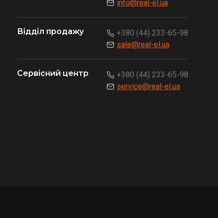
info@real-el.ua
Відділ продажу
+380 (44) 233-65-98
sale@real-el.ua
Сервісний центр
+380 (44) 233-65-98
service@real-el.ua