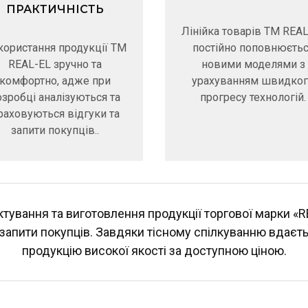
ПРАКТИЧНІСТЬ
Лінійка товарів ТМ REA
користання продукції ТМ
постійно поповнюєть
REAL-EL зручно та
новими моделями з
комфортно, адже при
урахуванням швидко
озробці аналізуються та
прогресу технологій.
раховуються відгуки та
запити покупців..
ктування та виготовлення продукції торгової марки «R
а запити покупців. Завдяки тісному спілкуванню вдаєт
продукцію високої якості за доступною ціною.