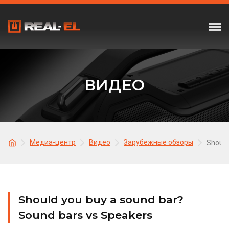
ВИДЕО
Медиа-центр
Видео
Зарубежные обзоры
Should
Should you buy a sound bar?
Sound bars vs Speakers