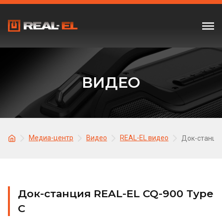
ВИДЕО
Медиа-центр
Видео
REAL-EL видео
Док-станция
Док-станция REAL-EL CQ-900 Type
C