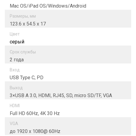
Mac OS/iPad OS/Windows/Android
Размеры, мм
123.6 х 54.5 х 17
Цвет
серый
Срок службы
2 года
Вход
USB Type C, PD
Выход
3×USB A 3.0, HDMI, RJ45, SD, micro SD/TF, VGA
HDMI
Full HD 60Hz, 4K 30 Hz
VGA
до 1920 x 1080@ 60Hz