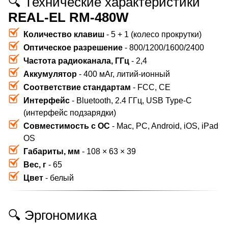
🔍 Технические характеристики
REAL-EL RM-480W
Количество клавиш
- 5 + 1 (колесо прокрутки)
Оптическое разрешение
- 800/1200/1600/2400
Частота радиоканала, ГГц
- 2,4
Аккумулятор
- 400 мАг, литий-ионный
Соответствие стандартам
- FCC, CE
Интерфейс
- Bluetooth, 2.4 ГГц, USB Type-C
(интерфейс подзарядки)
Совместимость с ОС
- Mac, PC, Android, iOS, iPad
OS
Габариты, мм
- 108 × 63 × 39
Вес, г
- 65
Цвет
- белый
🔍 Эргономика