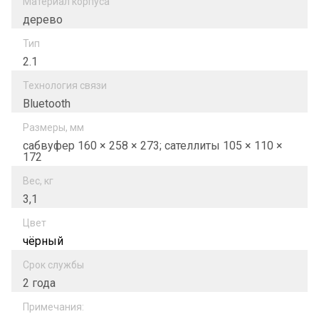
Материал корпуса
дерево
Тип
2.1
Технология связи
Bluetooth
Размеры, мм
сабвуфер 160 × 258 × 273; сателлиты 105 × 110 ×
172
Вес, кг
3,1
Цвет
чёрный
Срок службы
2 года
Примечания: