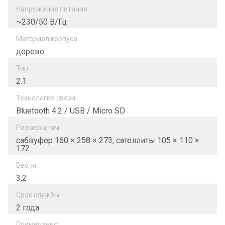
Напряжение питания
~230/50 В/Гц
Материал корпуса
дерево
Тип
2.1
Технология связи
Bluetooth 4.2 / USB / Micro SD
Размеры, мм
сабвуфер 160 × 258 × 273; сателлиты 105 × 110 ×
172
Вес, кг
3,2
Срок службы
2 года
Примечания: