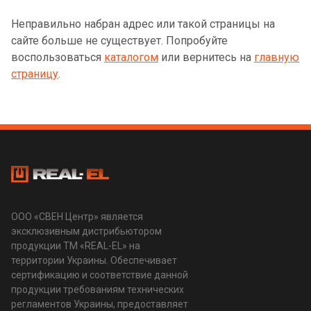
Неправильно набран адрес или такой страницы на
сайте больше не существует. Попробуйте
воспользоваться
каталогом
или вернитесь на
главную
страницу
.
ООО «СВЕН Центр» является
эксклюзивным дистрибьютором
продукции ТМ «REAL-EL» на
территории Украины. Обеспечивает
сертификацию и соответствие данной
продукции требованиям технических
регламентов Украины, предоставляет