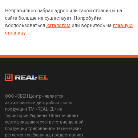
Неправильно набран адрес или такой страницы на
сайте больше не существует. Попробуйте
воспользоваться
каталогом
или вернитесь на
главную
страницу
.
ООО «СВЕН Центр» является
эксклюзивным дистрибьютором
продукции ТМ «REAL-EL» на
территории Украины. Обеспечивает
сертификацию и соответствие данной
продукции требованиям технических
регламентов Украины, предоставляет