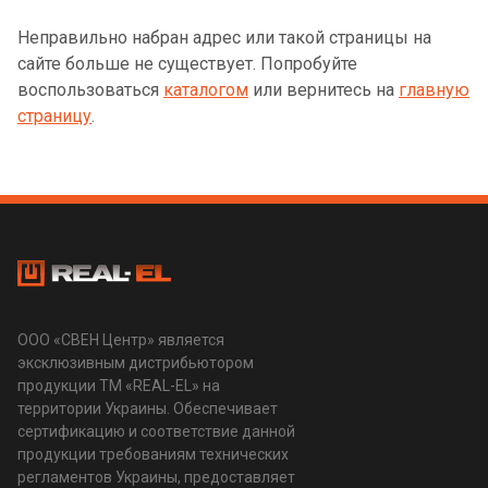
Неправильно набран адрес или такой страницы на
сайте больше не существует. Попробуйте
воспользоваться
каталогом
или вернитесь на
главную
страницу
.
ООО «СВЕН Центр» является
эксклюзивным дистрибьютором
продукции ТМ «REAL-EL» на
территории Украины. Обеспечивает
сертификацию и соответствие данной
продукции требованиям технических
регламентов Украины, предоставляет