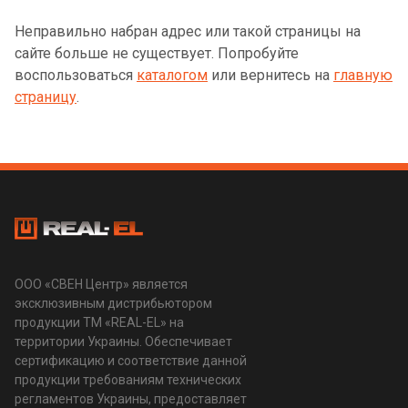
Неправильно набран адрес или такой страницы на
сайте больше не существует. Попробуйте
воспользоваться
каталогом
или вернитесь на
главную
страницу
.
ООО «СВЕН Центр» является
эксклюзивным дистрибьютором
продукции ТМ «REAL-EL» на
территории Украины. Обеспечивает
сертификацию и соответствие данной
продукции требованиям технических
регламентов Украины, предоставляет