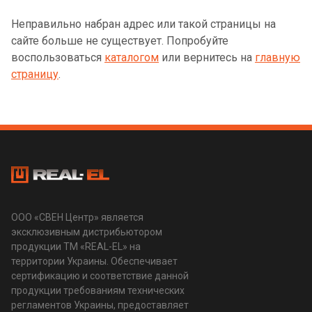
Неправильно набран адрес или такой страницы на
сайте больше не существует. Попробуйте
воспользоваться
каталогом
или вернитесь на
главную
страницу
.
ООО «СВЕН Центр» является
эксклюзивным дистрибьютором
продукции ТМ «REAL-EL» на
территории Украины. Обеспечивает
сертификацию и соответствие данной
продукции требованиям технических
регламентов Украины, предоставляет