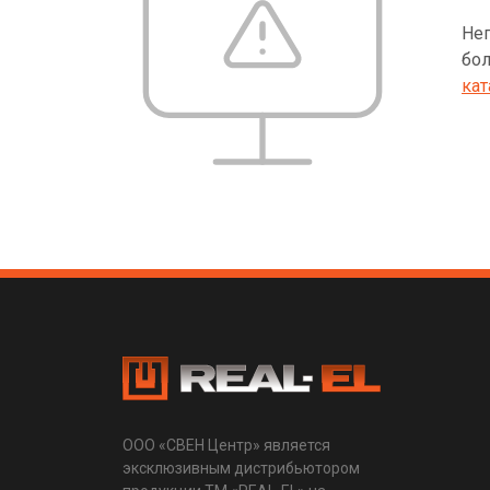
Неп
бол
кат
ООО «СВЕН Центр» является
эксклюзивным дистрибьютором