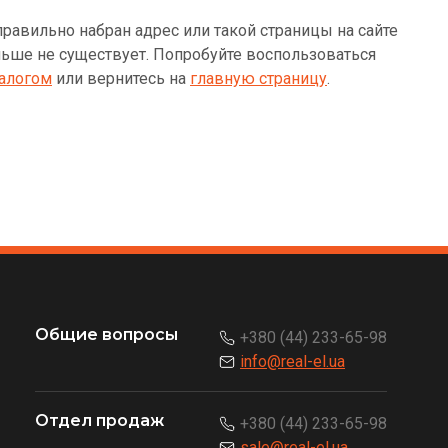
равильно набран адрес или такой страницы на сайте
ьше не существует. Попробуйте воспользоваться
алогом
или вернитесь на
главную страницу
.
Общие вопросы
+380 (44) 233-65-98
info@real-el.ua
Отдел продаж
+380 (44) 233-65-98
sale@real-el.ua