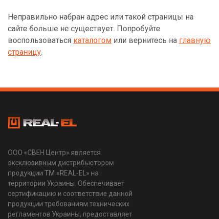
Неправильно набран адрес или такой страницы на
сайте больше не существует. Попробуйте
воспользоваться
каталогом
или вернитесь на
главную
страницу
.
ООО «СВЕН Центр» является
эксклюзивным дистрибьютором
продукции ТМ «REAL-EL» на
территории Украины. Обеспечивает
сертификацию и соответствие данной
продукции требованиям технических
регламентов Украины, предоставляет