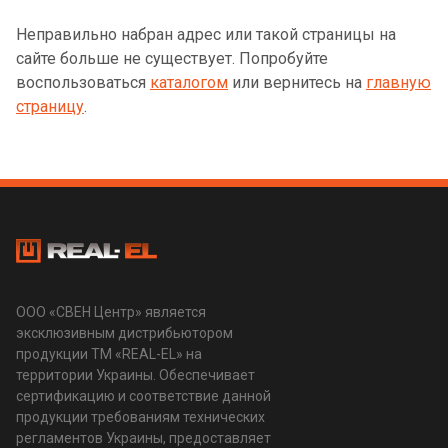
Неправильно набран адрес или такой страницы на
сайте больше не существует. Попробуйте
воспользоваться
каталогом
или вернитесь на
главную
страницу
.
ООО «СВЕН Центр» является
эксклюзивным дистрибьютором
продукции ТМ «REAL-EL» на
территории Украины. Обеспечивает
сертификацию и соответствие данной
продукции требованиям технических
регламентов Украины, предоставляет