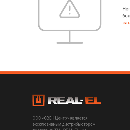
Неп
бол
кат
ООО «СВЕН Центр» является
эксклюзивным дистрибьютором