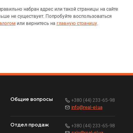
равильно набран адрес или такой страницы на сайте
ьше не существует. Попробуйте воспользоваться
алогом
или вернитесь на
главную страницу
.
Общие вопросы
+380 (44) 233-65-98
info@real-el.ua
Отдел продаж
+380 (44) 233-65-98
sale@real-el.ua